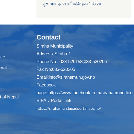
सुरक्षाभत्ता प्राप्त गर्ने व्यक्तिहरुको विवरण
Contact
Siraha Municipality
Address-Siraha-1
ice
Phone No : 033-520158,033-520206
eral
Fax No:033-520205
Email:
info@sirahamun.gov.np
Facebook
page:
https://www.facebook.com/sirahamunoffice
t of Nepal
BIPAD Portal Link:
https://sirahamun.bipadportal.gov.np/