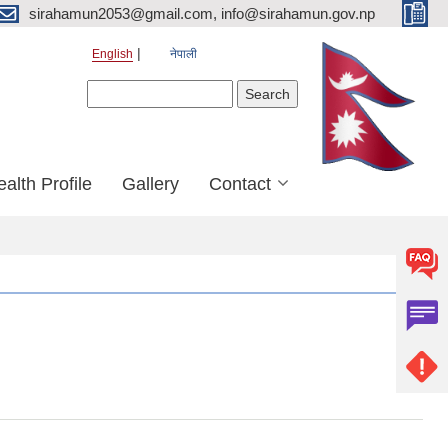
sirahamun2053@gmail.com, info@sirahamun.gov.np
English
नेपाली
Search form
Search
alth Profile
Gallery
Contact