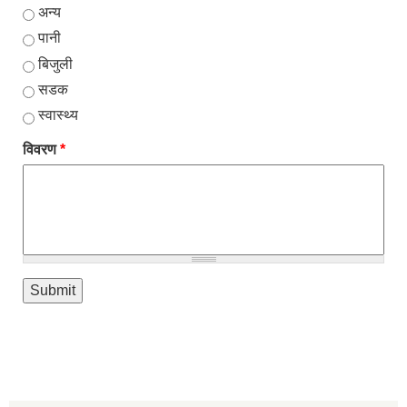
अन्य
पानी
बिजुली
सडक
स्वास्थ्य
विवरण
*