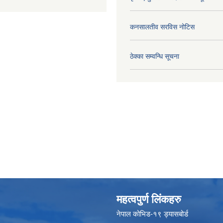
कनसालतीव सरविस नोटिस
ठेक्का सम्वन्धि सूचना
महत्वपुर्ण लिंकहरु
नेपाल कोभिड-१९ ड्यासबोर्ड