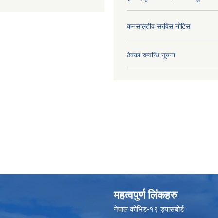
कनसालतीव सरविस नोटिस
ठेक्का सम्वन्धि सूचना
महत्वपुर्ण लिंकहरु
नेपाल कोभिड-१९ ड्यासबोर्ड